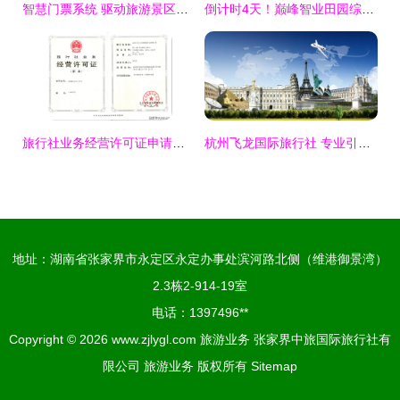
智慧门票系统 驱动旅游景区一体化田园综合体的核心引擎
倒计时4天！巅峰智业田园综合体与乡村振兴实操落地研讨会（第七季）即将在京启幕
旅行社业务经营许可证申请全流程指南
杭州飞龙国际旅行社 专业引领，开启精彩旅程
地址：湖南省张家界市永定区永定办事处滨河路北侧（维港御景湾）
2.3栋2-914-19室
电话：1397496**
Copyright © 2026
www.zjlygl.com
旅游业务
张家界中旅国际旅行社有
限公司
旅游业务
版权所有
Sitemap